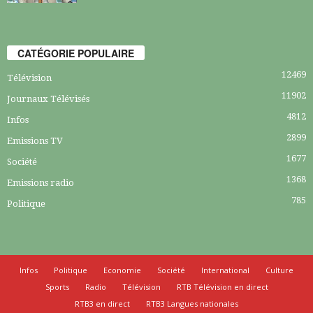
CATÉGORIE POPULAIRE
12469
Télévision
11902
Journaux Télévisés
4812
Infos
2899
Emissions TV
1677
Société
1368
Emissions radio
785
Politique
Infos
Politique
Economie
Société
International
Culture
Sports
Radio
Télévision
RTB Télévision en direct
RTB3 en direct
RTB3 Langues nationales