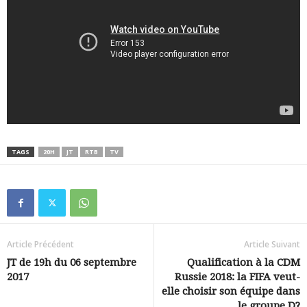
TAGS
20H
JT
RTB
TV
Article Précédent
Article Suivant
JT de 19h du 06 septembre
Qualification à la CDM
2017
Russie 2018: la FIFA veut-
elle choisir son équipe dans
le groupe D?