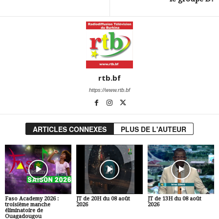
rtb.bf
https://www.rtb.bf
ARTICLES CONNEXES
PLUS DE L'AUTEUR
Faso Academy 2026 :
JT de 20H du 08 août
JT de 13H du 08 août
troisième manche
2026
2026
éliminatoire de
Ouagadougou