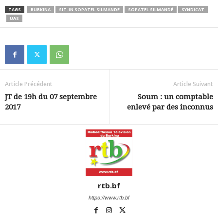
TAGS
BURKINA
SIT-IN SOPATEL SILMANDE
SOPATEL SILMANDÉ
SYNDICAT
UAS
Article Précédent
Article Suivant
JT de 19h du 07 septembre
Soum : un comptable
2017
enlevé par des inconnus
rtb.bf
https://www.rtb.bf