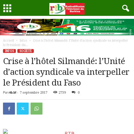
Accueil
Infos
Crise à l’hôtel Silmandé: l’Unité d’action syndicale va interpeller
le Président du...
INFOS
SOCIÉTÉ
Crise à l’hôtel Silmandé: l’Unité
d’action syndicale va interpeller
le Président du Faso
Par
rtb.bf
-
7 septembre 2017
2739
0