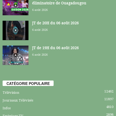
éliminatoire de Ouagadougou
6 août 2026
JT de 20H du 06 août 2026
6 août 2026
JT de 19H du 06 août 2026
6 août 2026
CATÉGORIE POPULAIRE
12462
Télévision
11897
Journaux Télévisés
4810
Infos
2898
Emissions TV