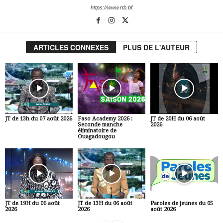
https://www.rtb.bf
ARTICLES CONNEXES
PLUS DE L'AUTEUR
JT de 13h du 07 août 2026
Faso Academy 2026 :
JT de 20H du 06 août
Seconde manche
2026
éliminatoire de
Ouagadougou
JT de 19H du 06 août
JT de 13H du 06 août
Paroles de jeunes du 05
2026
2026
août 2026