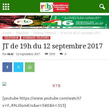
Accueil
Télévision
Journaux Télévisés
JT de 19h du 12 septembre 2017
TÉLÉVISION
JOURNAUX TÉLÉVISÉS
JT de 19h du 12 septembre 2017
Par
rtb.bf
-
12 septembre 2017
1976
0
[youtube https://www.youtube.com/watch?
v=f_RNJ0omKIs&w=560&h=315]