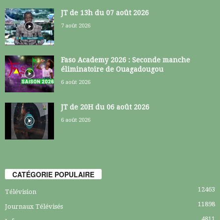
JT de 13h du 07 août 2026
7 août 2026
Faso Academy 2026 : Seconde manche
éliminatoire de Ouagadougou
6 août 2026
JT de 20H du 06 août 2026
6 août 2026
CATÉGORIE POPULAIRE
12463
Télévision
11898
Journaux Télévisés
4811