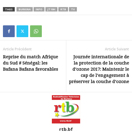
TAGS
BURKINA
INFO
JT19H
RTB
TV
Article Précédent
Article Suivant
Reprise du match Afrique
Journée internationale de
du Sud # Sénégal: les
la protection de la couche
Bafana Bafana favorables
d’ozone 2017: Maintenir le
cap de l’engagement à
préserver la couche d’ozone
rtb.bf