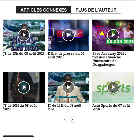
ARTICLES CONNEXES
PLUS DE L'AUTEUR
JT de 13h du 09 août 2026
Débat de presse du 09
Faso Academy 2026 :
août 2026
troisième manche
éliminatoire de
Ouagadougou
JT de 20H du 08 août
JT de 13H du 08 août
Actu Sports du 07 août
2026
2026
2026