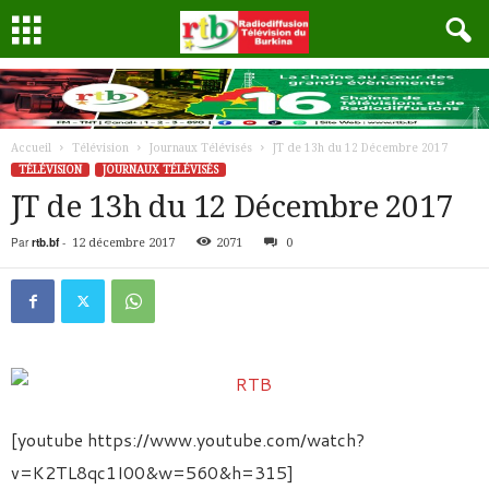
Accueil
Télévision
Journaux Télévisés
JT de 13h du 12 Décembre 2017
TÉLÉVISION
JOURNAUX TÉLÉVISÉS
JT de 13h du 12 Décembre 2017
Par
rtb.bf
-
12 décembre 2017
2071
0
[youtube https://www.youtube.com/watch?
v=K2TL8qc1I00&w=560&h=315]