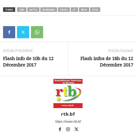
TAGS
13H
ACTU
BURKINA
FASO
JT
NFO
RTB
Article Précédent
Article Suivant
Flash info de 10h du 12
Flash infos de 18h du 12
Décembre 2017
Décembre 2017
rtb.bf
https://www.rtb.bf