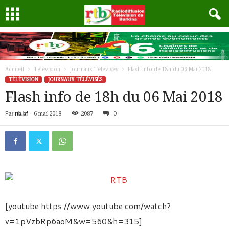
Accueil
Télévision
Journaux Télévisés
Flash info de 18h du 06 Mai 2018
TÉLÉVISION
JOURNAUX TÉLÉVISÉS
Flash info de 18h du 06 Mai 2018
Par
rtb.bf
-
6 mai 2018
2087
0
[youtube https://www.youtube.com/watch?
v=1pVzbRp6aoM&w=560&h=315]