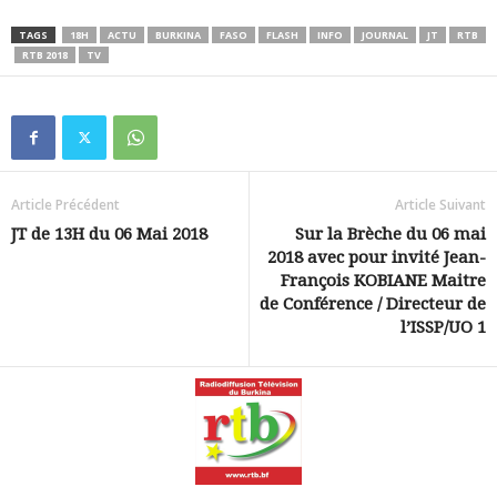
TAGS
18H
ACTU
BURKINA
FASO
FLASH
INFO
JOURNAL
JT
RTB
RTB 2018
TV
Article Précédent
Article Suivant
JT de 13H du 06 Mai 2018
Sur la Brèche du 06 mai
2018 avec pour invité Jean-
François KOBIANE Maitre
de Conférence / Directeur de
l’ISSP/UO 1