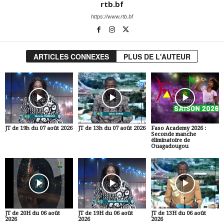
rtb.bf
https://www.rtb.bf
ARTICLES CONNEXES
PLUS DE L'AUTEUR
JT de 19h du 07 août 2026
JT de 13h du 07 août 2026
Faso Academy 2026 :
Seconde manche
éliminatoire de
Ouagadougou
JT de 20H du 06 août
JT de 19H du 06 août
JT de 13H du 06 août
2026
2026
2026