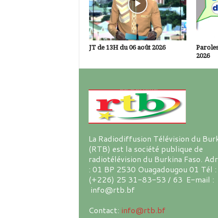
JT de 13H du 06 août 2026
Paroles
2026
La Radiodiffusion Télévision du Bur
(RTB) est la société publique de
radiotélévision du Burkina Faso. Ad
: 01 BP 2530 Ouagadougou 01 Tél :
(+226) 25 31-83-53 / 63 E-mail :
info@rtb.bf
Contact:
info@rtb.bf