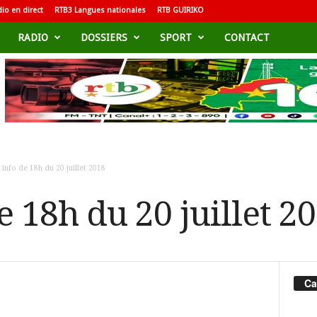
io en direct
RTB3 Langues nationales
RTB GUIRIKO
RADIO
DOSSIERS
SPORT
CONTACT
 info de 18h du 20 juillet 2018
e 18h du 20 juillet 2
Ca