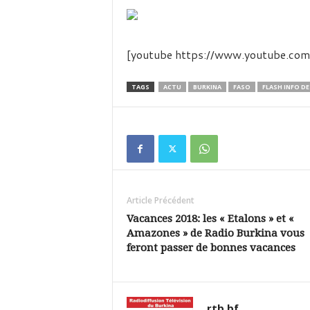
é
v
i
s
[youtube https://www.youtube
i
o
n
TAGS
ACTU
BURKINA
FASO
FLASH INFO DE 
d
u
B
u
r
k
i
Article Précédent
n
a
Vacances 2018: les « Etalons » et «
Amazones » de Radio Burkina vous
feront passer de bonnes vacances
rtb.bf