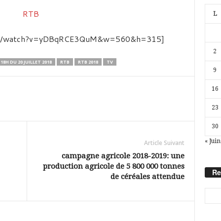
L
.com/watch?v=yDBqRCE3QuM&w=560&h=315]
2
18H DU 20 JUILLET 2018
RTB
RTB 2018
TV
9
16
23
30
« Juin
Article Suivant
campagne agricole 2018-2019: une
production agricole de 5 800 000 tonnes
Re
de céréales attendue