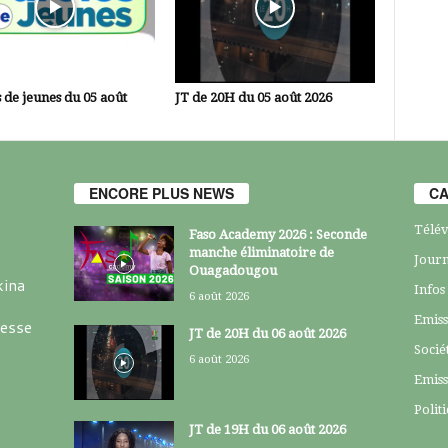
 de jeunes du 05 août
JT de 20H du 05 août 2026
ENCORE PLUS NEWS
CA
Télév
Faso Academy 2026 : Seconde
manche éliminatoire de
Journ
Ouagadougou
kina
Infos
6 août 2026
Emiss
resse
JT de 20H du 06 août 2026
Socié
6 août 2026
Emiss
Polit
JT de 19H du 06 août 2026