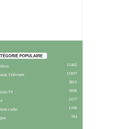
TÉGORIE POPULAIRE
12462
ision
11897
aux Télévisés
4810
2898
ions TV
1677
té
1368
ions radio
784
ique