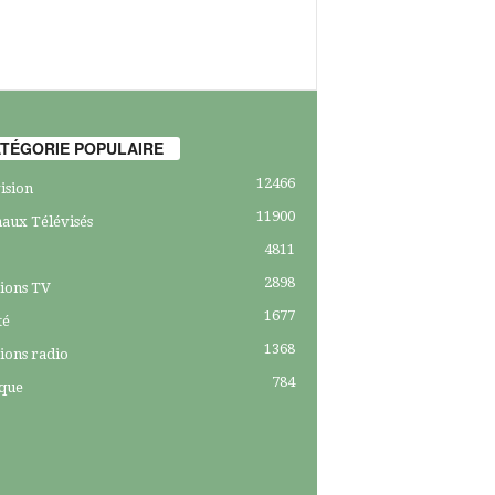
TÉGORIE POPULAIRE
12466
ision
11900
aux Télévisés
4811
2898
ions TV
1677
té
1368
ions radio
784
ique