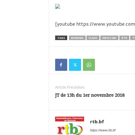
é
v
i
s
[youtube https://www.youtube.c
i
o
n
TAGS
BURKINA
FLASH
INFOS18H
RTB
T
d
u
B
u
r
k
i
Article Précédent
n
a
JT de 13h du 1er novembre 2018
rtb.bf
https://www.rtb.bf