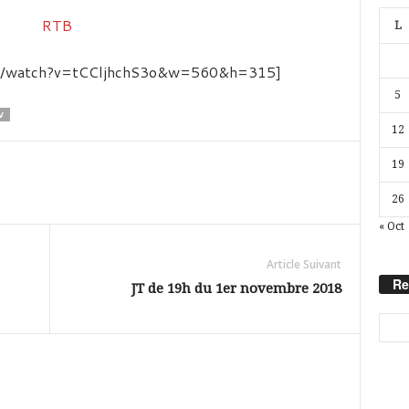
L
om/watch?v=tCCljhchS3o&w=560&h=315]
5
V
12
19
26
« Oct
Article Suivant
Re
JT de 19h du 1er novembre 2018