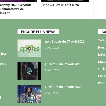
cademy 2026 : Seconde
JT de 20H du 06 août 2026
 éliminatoire de
dougou
ENCORE PLUS NEWS
CA
Télév
Actu Sports du 07 août 2026
Journ
7 août 2026
kina
Infos
Emiss
resse
JT de 20h du 07 août 2026
Socié
7 août 2026
Emiss
Polit
JT de 19h du 07 août 2026
7 août 2026