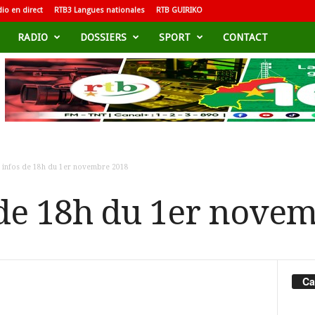
io en direct
RTB3 Langues nationales
RTB GUIRIKO
RADIO
DOSSIERS
SPORT
CONTACT
h infos de 18h du 1er novembre 2018
 de 18h du 1er nove
Ca