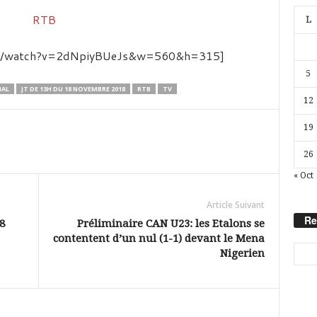
L
com/watch?v=2dNpiyBUeJs&w=560&h=315]
5
NAL
JT DE 13H DU 18 NOVEMBRE 2018
RTB
TV
12
19
26
« Oct
Article Suivant
Re
8
Préliminaire CAN U23: les Etalons se
contentent d’un nul (1-1) devant le Mena
Nigerien