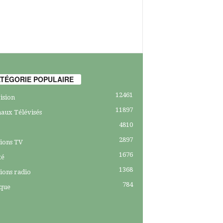
TÉGORIE POPULAIRE
12461
ision
11897
aux Télévisés
4810
2897
ions TV
1676
té
1368
ions radio
784
ique