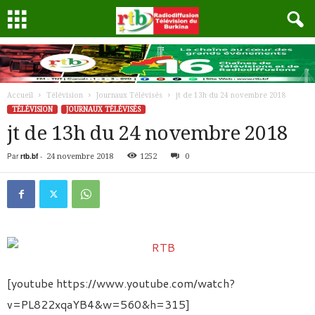
Accueil
Télévision
Journaux Télévisés
jt de 13h du 24 novembre 2018
TÉLÉVISION
JOURNAUX TÉLÉVISÉS
jt de 13h du 24 novembre 2018
Par
rtb.bf
-
24 novembre 2018
1252
0
[youtube https://www.youtube.com/watch?
v=PL822xqaYB4&w=560&h=315]