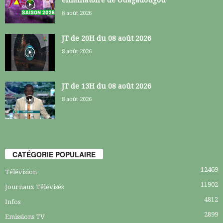
8 août 2026
JT de 20H du 08 août 2026
8 août 2026
JT de 13H du 08 août 2026
8 août 2026
CATÉGORIE POPULAIRE
12469
Télévision
11902
Journaux Télévisés
4812
Infos
2899
Emissions TV