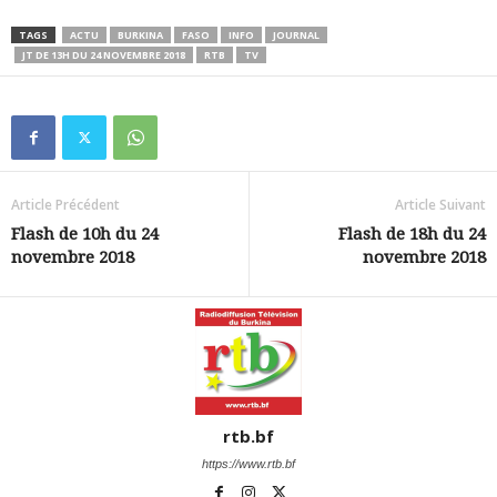
TAGS
ACTU
BURKINA
FASO
INFO
JOURNAL
JT DE 13H DU 24 NOVEMBRE 2018
RTB
TV
Article Précédent
Article Suivant
Flash de 10h du 24
Flash de 18h du 24
novembre 2018
novembre 2018
rtb.bf
https://www.rtb.bf