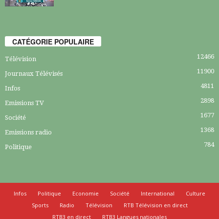
CATÉGORIE POPULAIRE
12466
Télévision
11900
Journaux Télévisés
4811
Infos
2898
Emissions TV
1677
Société
1368
Emissions radio
784
Politique
Infos
Politique
Economie
Société
International
Culture
Sports
Radio
Télévision
RTB Télévision en direct
RTB3 en direct
RTB3 Langues nationales