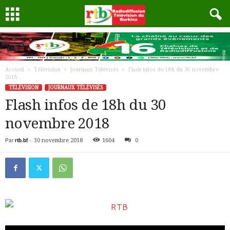
Accueil
Télévision
Journaux Télévisés
Flash infos de 18h du 30 novembre
2018
TÉLÉVISION
JOURNAUX TÉLÉVISÉS
Flash infos de 18h du 30
novembre 2018
Par
rtb.bf
-
30 novembre 2018
1604
0