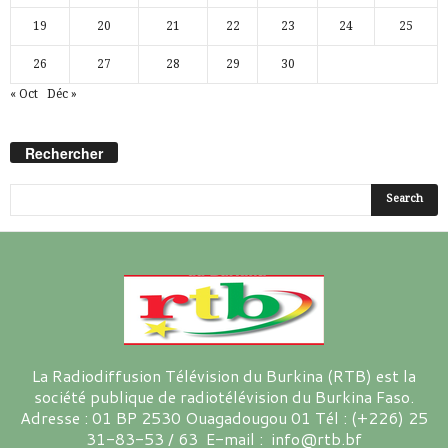
19
20
21
22
23
24
25
26
27
28
29
30
« Oct
Déc »
Rechercher
La Radiodiffusion Télévision du Burkina (RTB) est la
société publique de radiotélévision du Burkina Faso.
Adresse : 01 BP 2530 Ouagadougou 01 Tél : (+226) 25
31-83-53 / 63 E-mail : info@rtb.bf