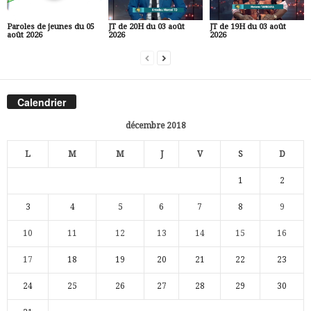
Paroles de jeunes du 05
JT de 20H du 03 août
JT de 19H du 03 août
août 2026
2026
2026
Calendrier
décembre 2018
L
M
M
J
V
S
D
1
2
3
4
5
6
7
8
9
10
11
12
13
14
15
16
17
18
19
20
21
22
23
24
25
26
27
28
29
30