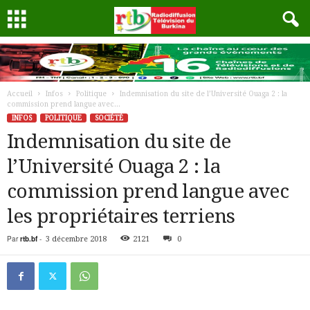
Accueil
Infos
Politique
Indemnisation du site de l’Université Ouaga 2 : la
commission prend langue avec...
INFOS
POLITIQUE
SOCIÉTÉ
Indemnisation du site de
l’Université Ouaga 2 : la
commission prend langue avec
les propriétaires terriens
Par
rtb.bf
-
3 décembre 2018
2121
0