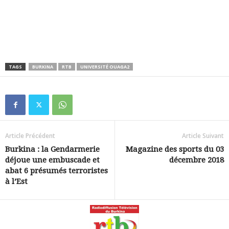
TAGS
BURKINA
RTB
UNIVERSITÉ OUAGA2
Article Précédent
Article Suivant
Burkina : la Gendarmerie
Magazine des sports du 03
déjoue une embuscade et
décembre 2018
abat 6 présumés terroristes
à l’Est