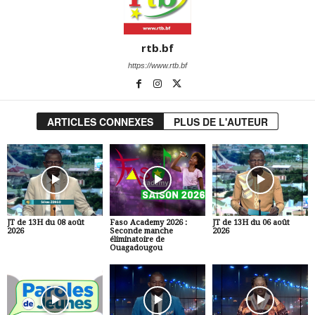
rtb.bf
https://www.rtb.bf
ARTICLES CONNEXES
PLUS DE L'AUTEUR
JT de 13H du 08 août
Faso Academy 2026 :
JT de 13H du 06 août
2026
Seconde manche
2026
éliminatoire de
Ouagadougou