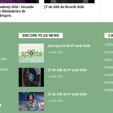
cademy 2026 : Seconde
JT de 20H du 06 août 2026
 éliminatoire de
dougou
ENCORE PLUS NEWS
CA
Télév
Actu Sports du 07 août 2026
Journ
7 août 2026
kina
Infos
Emiss
resse
JT de 20h du 07 août 2026
Socié
7 août 2026
Emiss
Polit
JT de 19h du 07 août 2026
7 août 2026