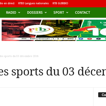
io en direct
RTB3 Langues nationales
RTB GUIRIKO
RADIO
DOSSIERS
SPORT
CONTACT
des sports du 03 décembre 2018
s sports du 03 déc
Ca