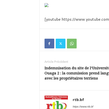
é
v
i
s
[youtube https://www.youtube.c
i
o
n
d
u
B
u
r
k
Article Précédent
i
Indemnisation du site de l’Universit
n
Ouaga 2 : la commission prend lang
a
avec les propriétaires terriens
rtb.bf
https://www.rtb.bf