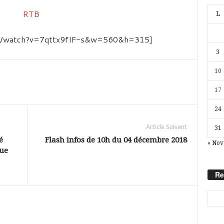
L
om/watch?v=7qttx9fIF-s&w=560&h=315]
3
10
17
24
Article Suivant
31
é
Flash infos de 10h du 04 décembre 2018
« Nov
ue
Re