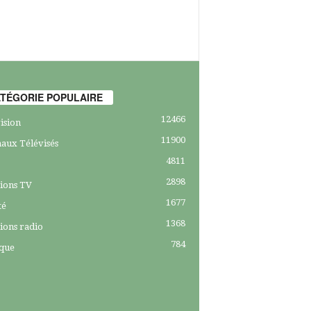
TÉGORIE POPULAIRE
12466
ision
11900
aux Télévisés
4811
2898
ions TV
1677
té
1368
ions radio
784
ique