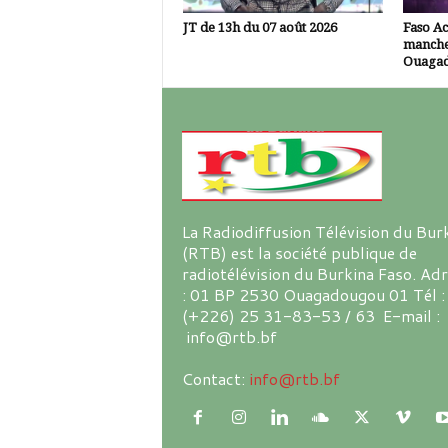
JT de 13h du 07 août 2026
Faso A
manche
Ouaga
La Radiodiffusion Télévision du Bur
(RTB) est la société publique de
radiotélévision du Burkina Faso. Ad
: 01 BP 2530 Ouagadougou 01 Tél :
(+226) 25 31-83-53 / 63 E-mail :
info@rtb.bf
Contact:
info@rtb.bf