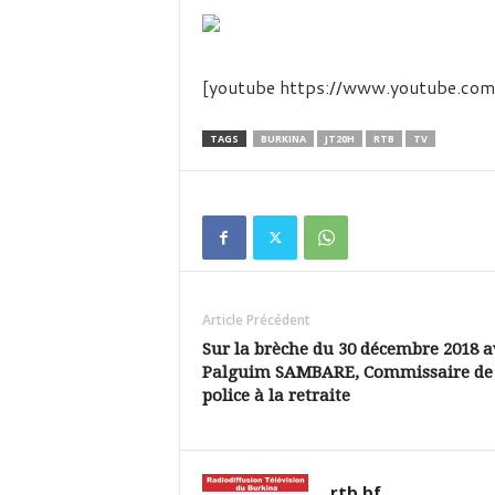
é
v
i
s
[youtube https://www.youtube.
i
o
n
TAGS
BURKINA
JT20H
RTB
TV
d
u
B
u
r
k
i
Article Précédent
n
a
Sur la brèche du 30 décembre 2018 a
Palguim SAMBARE, Commissaire de
police à la retraite
rtb.bf