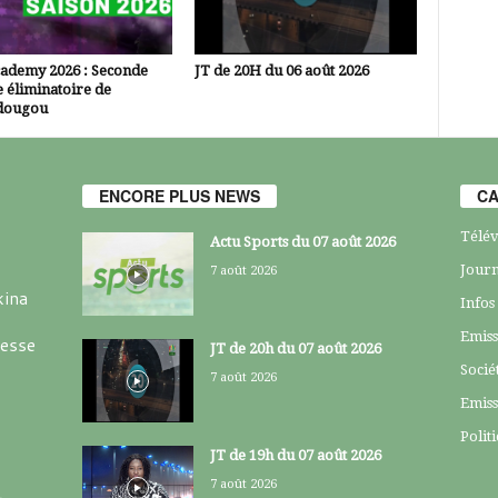
cademy 2026 : Seconde
JT de 20H du 06 août 2026
 éliminatoire de
dougou
ENCORE PLUS NEWS
CA
Télév
Actu Sports du 07 août 2026
Journ
7 août 2026
kina
Infos
Emiss
resse
JT de 20h du 07 août 2026
Socié
7 août 2026
Emiss
Polit
JT de 19h du 07 août 2026
7 août 2026