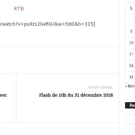
L
com/watch?v=psXtz2lwBGI&w=560&h=315]
3
10
17
24
31
« Nov
Article Suivant
vec
Flash de 10h du 31 décembre 2018
Re