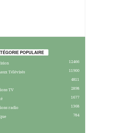
TÉGORIE POPULAIRE
12466
ision
11900
aux Télévisés
4811
2898
ions TV
1677
té
1368
ions radio
784
ique