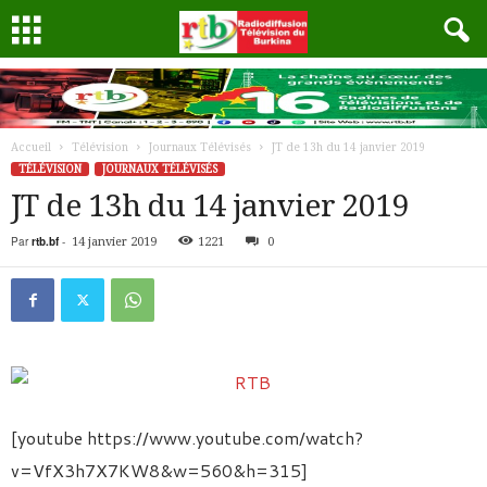
Accueil
Télévision
Journaux Télévisés
JT de 13h du 14 janvier 2019
TÉLÉVISION
JOURNAUX TÉLÉVISÉS
JT de 13h du 14 janvier 2019
Par
rtb.bf
-
14 janvier 2019
1221
0
[youtube https://www.youtube.com/watch?
v=VfX3h7X7KW8&w=560&h=315]