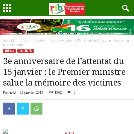
Accueil
Infos
Société
3e anniversaire de l’attentat du 15 janvier : le Premier
ministre salue...
INFOS
SOCIÉTÉ
3e anniversaire de l’attentat du
15 janvier : le Premier ministre
salue la mémoire des victimes
Par
rtb.bf
-
15 janvier 2019
1562
0