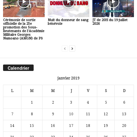
Cérémonie de sortie
Nuit du donneur de sang
JT de 20H du 19 juillet
officielle de la 25e
bénévole
2026
promotion des Sous-
lieutenants de l’Académie
Militaire Georges
Namoano (AMGN) de Pô
Calendrier
janvier 2019
L
M
M
J
V
S
D
1
2
3
4
5
6
7
8
9
10
11
12
13
14
15
16
17
18
19
20