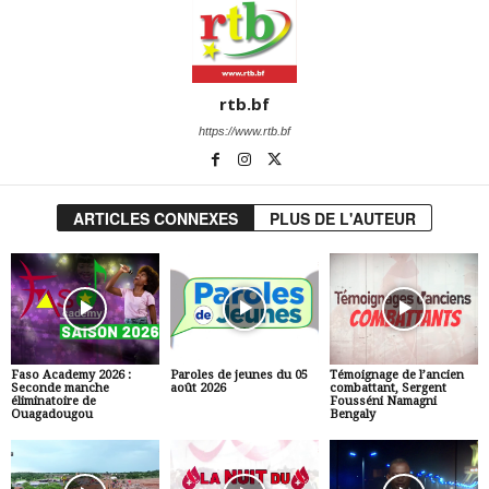
rtb.bf
https://www.rtb.bf
ARTICLES CONNEXES
PLUS DE L'AUTEUR
Faso Academy 2026 :
Paroles de jeunes du 05
Témoignage de l’ancien
Seconde manche
août 2026
combattant, Sergent
éliminatoire de
Fousséni Namagni
Ouagadougou
Bengaly