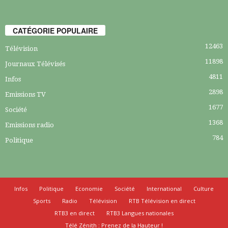
CATÉGORIE POPULAIRE
12463
Télévision
11898
Journaux Télévisés
4811
Infos
2898
Emissions TV
1677
Société
1368
Emissions radio
784
Politique
Infos
Politique
Economie
Société
International
Culture
Sports
Radio
Télévision
RTB Télévision en direct
RTB3 en direct
RTB3 Langues nationales
Télé Zénith : Prenez de la Hauteur !