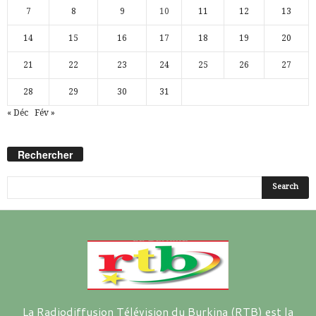
7
8
9
10
11
12
13
14
15
16
17
18
19
20
21
22
23
24
25
26
27
28
29
30
31
« Déc
Fév »
Rechercher
La Radiodiffusion Télévision du Burkina (RTB) est la