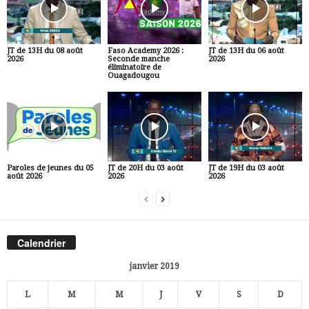
JT de 13H du 08 août
Faso Academy 2026 :
JT de 13H du 06 août
2026
Seconde manche
2026
éliminatoire de
Ouagadougou
Paroles de jeunes du 05
JT de 20H du 03 août
JT de 19H du 03 août
août 2026
2026
2026
Calendrier
janvier 2019
L
M
M
J
V
S
D