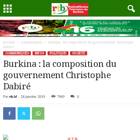
Accueil
Communiqués
Burkina : la composition du gouvernement Christophe
Dabiré
COMMUNIQUÉS
INFOS
POLITIQUE
SOCIÉTÉ
Burkina : la composition du
gouvernement Christophe
Dabiré
Par
rtb.bf
-
24 janvier 2019
7969
0