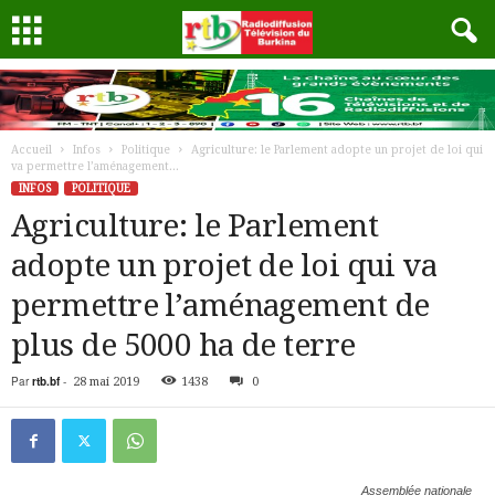
Accueil
Infos
Politique
Agriculture: le Parlement adopte un projet de loi qui
va permettre l’aménagement...
INFOS
POLITIQUE
Agriculture: le Parlement
adopte un projet de loi qui va
permettre l’aménagement de
plus de 5000 ha de terre
Par
rtb.bf
-
28 mai 2019
1438
0
Assemblée nationale