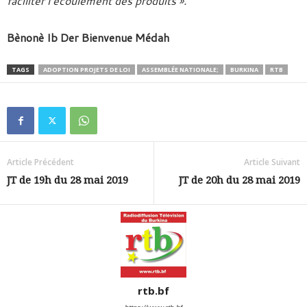
faciliter l’écoulement des produits ».
Bènonè Ib Der Bienvenue Médah
TAGS
ADOPTION PROJETS DE LOI
ASSEMBLÉE NATIONALE;
BURKINA
RTB
Article Précédent
Article Suivant
JT de 19h du 28 mai 2019
JT de 20h du 28 mai 2019
rtb.bf