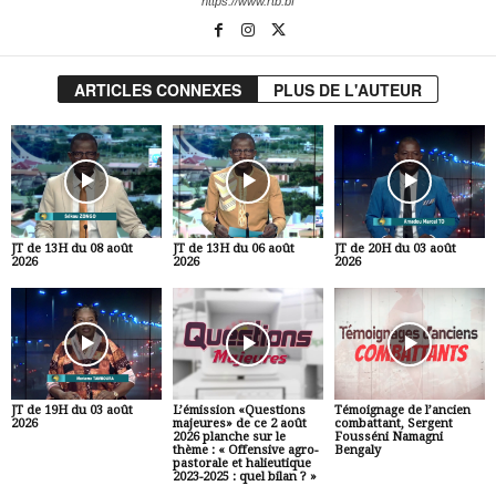
https://www.rtb.bf
ARTICLES CONNEXES
PLUS DE L'AUTEUR
JT de 13H du 08 août
JT de 13H du 06 août
JT de 20H du 03 août
2026
2026
2026
JT de 19H du 03 août
L’émission «Questions
Témoignage de l’ancien
2026
majeures» de ce 2 août
combattant, Sergent
2026 planche sur le
Fousséni Namagni
thème : « Offensive agro-
Bengaly
pastorale et halieutique
2023-2025 : quel bilan ? »