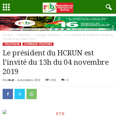
Accueil
Télévision
Journaux Télévisés
Le président du HCRUN est l’invité du
13h du 04 novembre 2019
TÉLÉVISION
JOURNAUX TÉLÉVISÉS
Le président du HCRUN est
l’invité du 13h du 04 novembre
2019
Par
rtb.bf
-
4 novembre 2019
1761
0