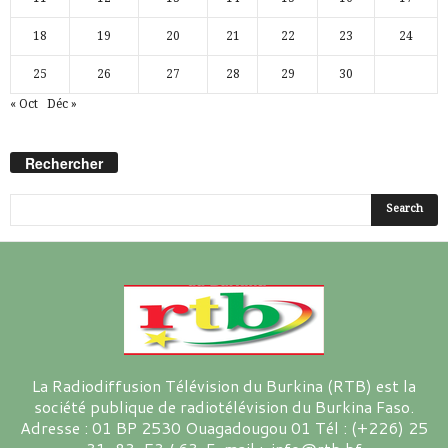
18
19
20
21
22
23
24
25
26
27
28
29
30
« Oct
Déc »
Rechercher
La Radiodiffusion Télévision du Burkina (RTB) est la
société publique de radiotélévision du Burkina Faso.
Adresse : 01 BP 2530 Ouagadougou 01 Tél : (+226) 25