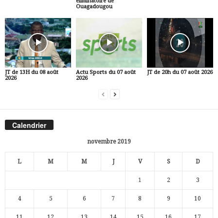
éliminatoire de
Ouagadougou
JT de 13H du 08 août
Actu Sports du 07 août
JT de 20h du 07 août 2026
2026
2026
Calendrier
novembre 2019
L
M
M
J
V
S
D
1
2
3
4
5
6
7
8
9
10
11
12
13
14
15
16
17