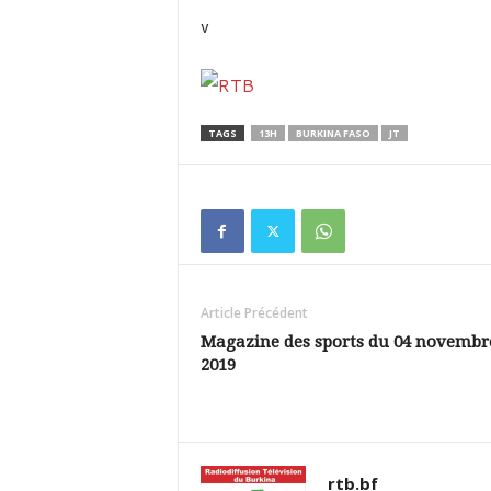
v
TAGS
13H
BURKINA FASO
JT
Article Précédent
Magazine des sports du 04 novembr
2019
rtb.bf