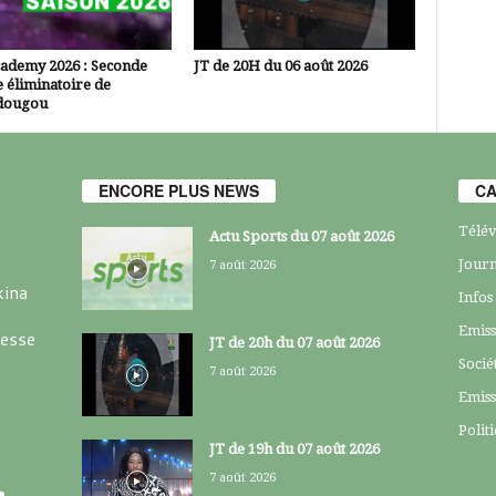
cademy 2026 : Seconde
JT de 20H du 06 août 2026
 éliminatoire de
dougou
ENCORE PLUS NEWS
CA
Télév
Actu Sports du 07 août 2026
Journ
7 août 2026
kina
Infos
Emiss
resse
JT de 20h du 07 août 2026
Socié
7 août 2026
Emiss
Polit
JT de 19h du 07 août 2026
7 août 2026