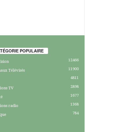
TÉGORIE POPULAIRE
12466
ision
11900
aux Télévisés
4811
2898
ions TV
1677
té
1368
ions radio
784
ique