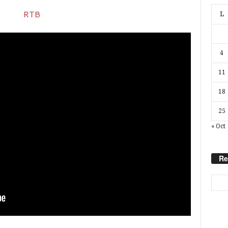
L
4
11
18
25
« Oct
Re