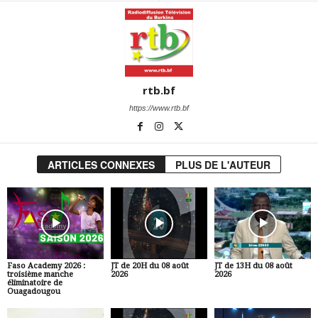
rtb.bf
https://www.rtb.bf
ARTICLES CONNEXES
PLUS DE L'AUTEUR
Faso Academy 2026 :
JT de 20H du 08 août
JT de 13H du 08 août
troisième manche
2026
2026
éliminatoire de
Ouagadougou