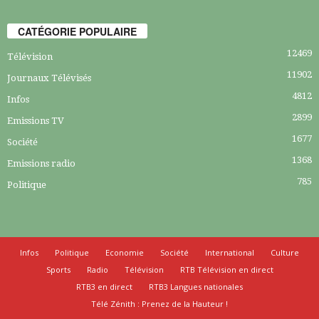
CATÉGORIE POPULAIRE
12469
Télévision
11902
Journaux Télévisés
4812
Infos
2899
Emissions TV
1677
Société
1368
Emissions radio
785
Politique
Infos
Politique
Economie
Société
International
Culture
Sports
Radio
Télévision
RTB Télévision en direct
RTB3 en direct
RTB3 Langues nationales
Télé Zénith : Prenez de la Hauteur !