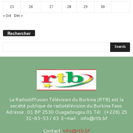
25
26
27
28
29
30
« Oct
Déc »
Rechercher
La Radiodiffusion Télévision du Burkina (RTB) est la
société publique de radiotélévision du Burkina Faso.
Adresse : 01 BP 2530 Ouagadougou 01 Tél : (+226) 25
31-83-53 / 63 E-mail : info@rtb.bf
Contact:
info@rtb.bf