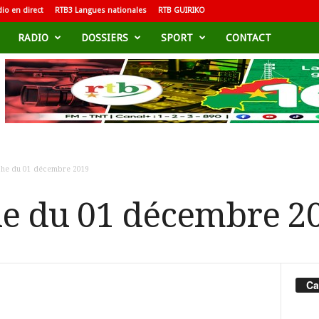
io en direct
RTB3 Langues nationales
RTB GUIRIKO
RADIO
DOSSIERS
SPORT
CONTACT
èche du 01 décembre 2019
he du 01 décembre 2
Ca