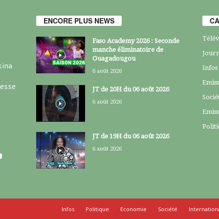
ENCORE PLUS NEWS
CA
Télév
Faso Academy 2026 : Seconde
manche éliminatoire de
Journ
Ouagadougou
kina
Infos
6 août 2026
Emiss
resse
JT de 20H du 06 août 2026
Socié
6 août 2026
Emiss
Polit
JT de 19H du 06 août 2026
6 août 2026
Infos
Politique
Economie
Société
Internation