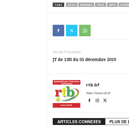
TAGS
ACTU
BURKINA
FASO
INFO
JOUR
Article Précédent
JT de 13H du 01 décembre 2019
rtb.bf
https://www.rtb.bf
ARTICLES CONNEXES
PLUS DE 