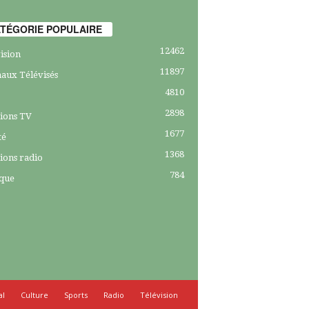
TÉGORIE POPULAIRE
12462
ision
11897
aux Télévisés
4810
2898
ions TV
1677
té
1368
ions radio
784
ique
al
Culture
Sports
Radio
Télévision