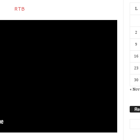
L
2
9
16
23
30
« Nov
Re