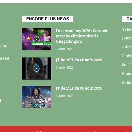
ENCORE PLUS NEWS
CA
Télév
Faso Academy 2026 : Seconde
manche éliminatoire de
Journ
Ouagadougou
kina
Infos
6 août 2026
Emiss
resse
JT de 20H du 06 août 2026
Socié
6 août 2026
Emiss
Polit
JT de 19H du 06 août 2026
6 août 2026