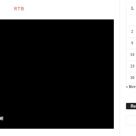
L
2
9
16
23
30
« Nov
Re