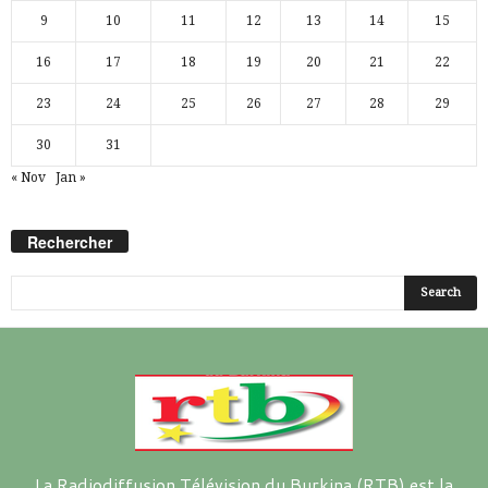
9
10
11
12
13
14
15
16
17
18
19
20
21
22
23
24
25
26
27
28
29
30
31
« Nov
Jan »
Rechercher
La Radiodiffusion Télévision du Burkina (RTB) est la