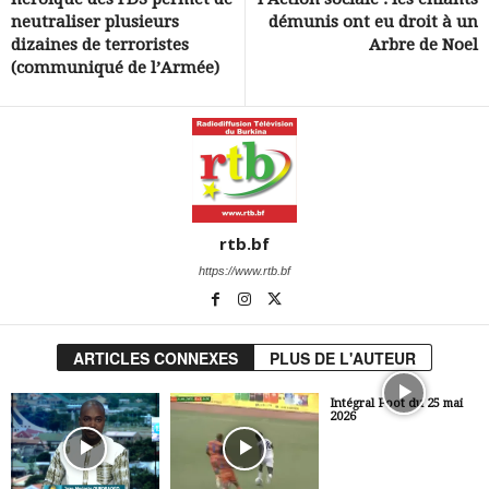
neutraliser plusieurs
démunis ont eu droit à un
dizaines de terroristes
Arbre de Noel
(communiqué de l’Armée)
rtb.bf
https://www.rtb.bf
ARTICLES CONNEXES
PLUS DE L'AUTEUR
Intégral Foot du 25 mai
2026