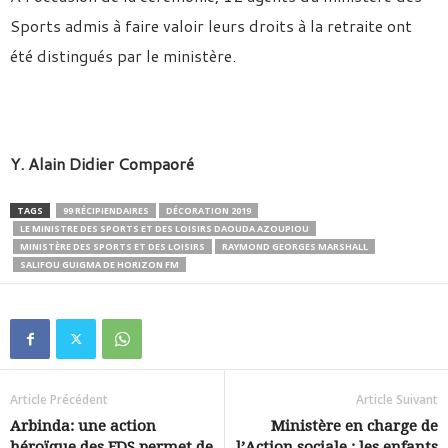
Sports admis à faire valoir leurs droits à la retraite ont
été distingués par le ministère.
Y. Alain Didier Compaoré
TAGS
99 RÉCIPIENDAIRES
DÉCORATION 2019
LE MINISTRE DES SPORTS ET DES LOISIRS DAOUDA AZOUPIOU
MINISTÈRE DES SPORTS ET DES LOISIRS
RAYMOND GEORGES MARSHALL
SALIFOU GUIGMA DE HORIZON FM
Article Précédent
Article Suivant
Arbinda: une action
Ministère en charge de
héroïque des FDS permet de
l’Action sociale : les enfants