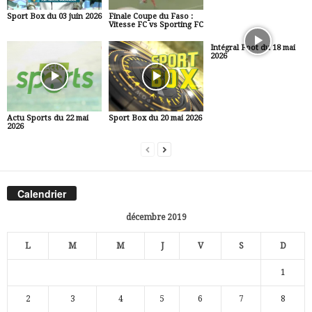
Sport Box du 03 juin 2026
Finale Coupe du Faso :
Vitesse FC vs Sporting FC
Intégral Foot du 18 mai
2026
Actu Sports du 22 mai
Sport Box du 20 mai 2026
2026
Calendrier
décembre 2019
L
M
M
J
V
S
D
1
2
3
4
5
6
7
8