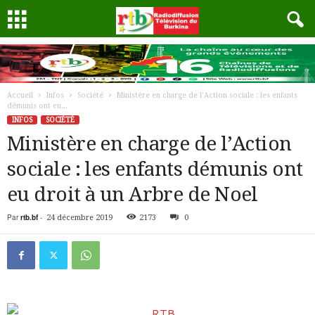
Accueil
Infos
Société
Ministère en charge de l’Action sociale : les enfants
démunis ont eu...
INFOS
SOCIÉTÉ
Ministère en charge de l’Action
sociale : les enfants démunis ont
eu droit à un Arbre de Noel
Par
rtb.bf
-
24 décembre 2019
2173
0