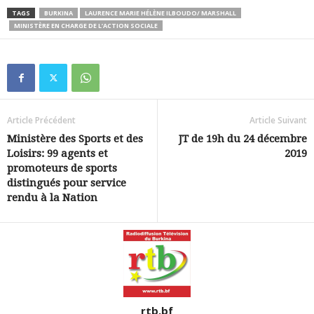
TAGS
BURKINA
LAURENCE MARIE HÉLÈNE ILBOUDO/ MARSHALL
MINISTÈRE EN CHARGE DE L’ACTION SOCIALE
Article Précédent
Article Suivant
Ministère des Sports et des
JT de 19h du 24 décembre
Loisirs: 99 agents et
2019
promoteurs de sports
distingués pour service
rendu à la Nation
rtb.bf