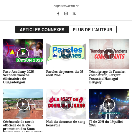
https://www.rtb.bf
ARTICLES CONNEXES
PLUS DE L'AUTEUR
Faso Academy 2026 :
Paroles de jeunes du 05
Témoignage de l’ancien
Seconde manche
août 2026
combattant, Sergent
éliminatoire de
Fousséni Namagni
Ouagadougou
Bengaly
Cérémonie de sortie
Nuit du donneur de sang
JT de 20H du 19 juillet
officielle de la 25e
bénévole
2026
promotion des Sous-