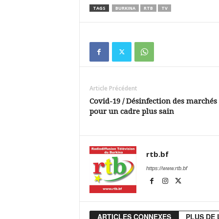
TAGS
BURKINA
RTB
TV
Article Précédent
Covid-19 / Désinfection des marchés
pour un cadre plus sain
rtb.bf
https://www.rtb.bf
ARTICLES CONNEXES
PLUS DE 