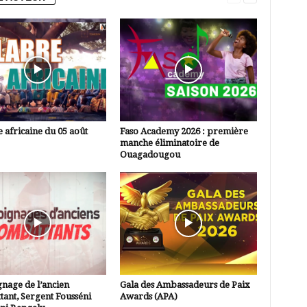
 africaine du 05 août
Faso Academy 2026 : première
manche éliminatoire de
Ouagadougou
nage de l’ancien
Gala des Ambassadeurs de Paix
ant, Sergent Fousséni
Awards (APA)