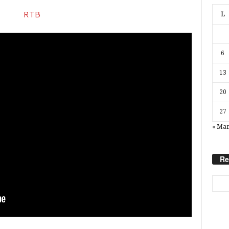
L
6
13
20
27
« Ma
Re