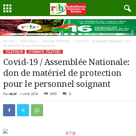
Accueil
Télévision
Journaux Télévisés
Covid-19 / Assemblée Nationale: don
de matériel de protection pour le...
TÉLÉVISION
JOURNAUX TÉLÉVISÉS
Covid-19 / Assemblée Nationale:
don de matériel de protection
pour le personnel soignant
Par
rtb.bf
-
1 avril 2020
1893
0