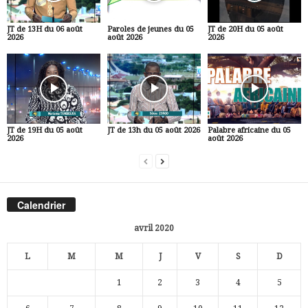
JT de 13H du 06 août
Paroles de jeunes du 05
JT de 20H du 05 août
2026
août 2026
2026
JT de 19H du 05 août
JT de 13h du 05 août 2026
Palabre africaine du 05
2026
août 2026
Calendrier
avril 2020
L
M
M
J
V
S
D
1
2
3
4
5