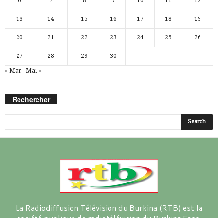
6
7
8
9
10
11
12
13
14
15
16
17
18
19
20
21
22
23
24
25
26
27
28
29
30
« Mar
Mai »
Rechercher
La Radiodiffusion Télévision du Burkina (RTB) est la
société publique de radiotélévision du Burkina Faso.