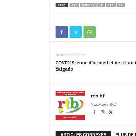
TAGS
13H
BURKINA
JT
RTB
TV
Article Précédent
COVID19: zone d’accueil et de tri au
Yalgado
rtb.bf
https://www.rtb.bf
ARTICLES CONNEXES
PLUS DE 