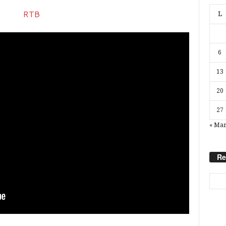
L
6
13
20
27
« Ma
Re