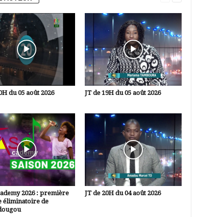
0H du 05 août 2026
JT de 19H du 05 août 2026
cademy 2026 : première
JT de 20H du 04 août 2026
 éliminatoire de
dougou