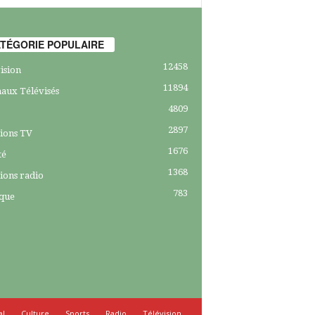
TÉGORIE POPULAIRE
12458
ision
11894
aux Télévisés
4809
2897
ions TV
1676
té
1368
ions radio
783
ique
al
Culture
Sports
Radio
Télévision