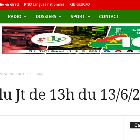
io en direct
RTB3 Langues nationales
RTB GUIRIKO
RADIO
DOSSIERS
SPORT
CONTACT
Sport du Jt de 13h du 13/6/20
u Jt de 13h du 13/6/
Ca