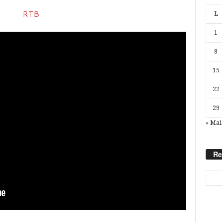
L
1
8
15
22
29
« Mai
Re