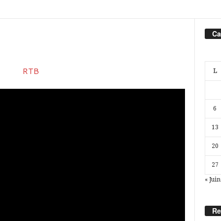
Ca
L
6
13
20
27
« Juin
Re