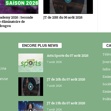
cademy 2026 : Seconde
JT de 20H du 06 août 2026
 éliminatoire de
dougou
ENCORE PLUS NEWS
CA
Télév
Actu Sports du 07 août 2026
Journ
7 août 2026
kina
Infos
Emiss
resse
JT de 20h du 07 août 2026
Socié
7 août 2026
Emiss
Polit
JT de 19h du 07 août 2026
7 août 2026