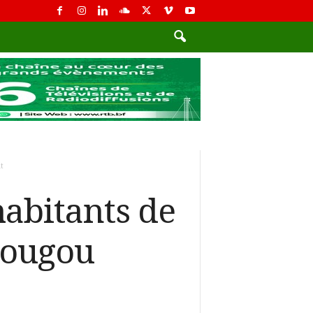
t
habitants de
dougou