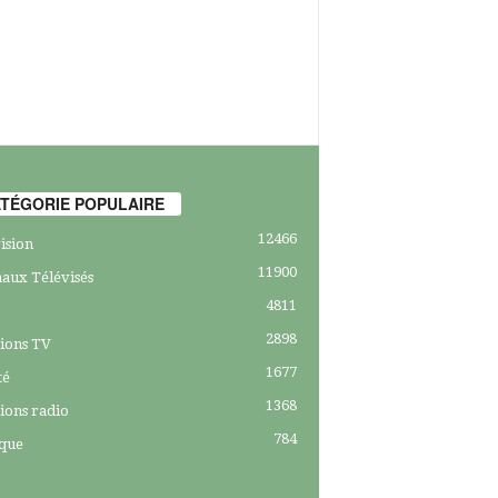
TÉGORIE POPULAIRE
12466
ision
11900
aux Télévisés
4811
2898
ions TV
1677
té
1368
ions radio
784
ique