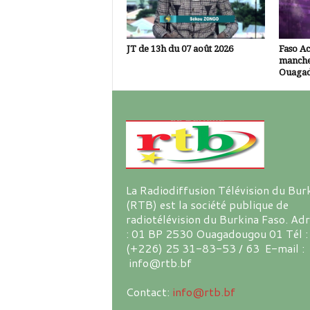
JT de 13h du 07 août 2026
Faso A
manche
Ouaga
La Radiodiffusion Télévision du Bur
(RTB) est la société publique de
radiotélévision du Burkina Faso. Ad
: 01 BP 2530 Ouagadougou 01 Tél :
(+226) 25 31-83-53 / 63 E-mail :
info@rtb.bf
Contact:
info@rtb.bf