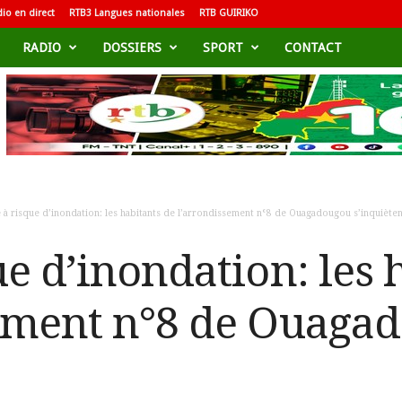
io en direct
RTB3 Langues nationales
RTB GUIRIKO
RADIO
DOSSIERS
SPORT
CONTACT
 à risque d’inondation: les habitants de l’arrondissement n°8 de Ouagadougou s’inquièten
e d’inondation: les 
sement n°8 de Ouaga