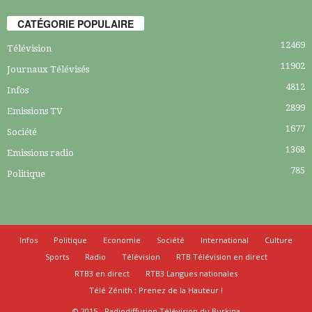
CATÉGORIE POPULAIRE
12469
Télévision
11902
Journaux Télévisés
4812
Infos
2899
Emissions TV
1677
Société
1368
Emissions radio
785
Politique
Infos
Politique
Economie
Société
International
Culture
Sports
Radio
Télévision
RTB Télévision en direct
RTB3 en direct
RTB3 Langues nationales
Télé Zénith : Prenez de la Hauteur !
© 2015 - Radiodiffusion Télévision du Burkina