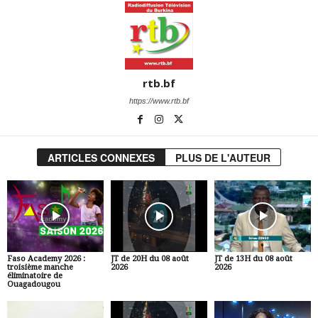
rtb.bf
https://www.rtb.bf
ARTICLES CONNEXES
PLUS DE L'AUTEUR
Faso Academy 2026 :
JT de 20H du 08 août
JT de 13H du 08 août
troisième manche
2026
2026
éliminatoire de
Ouagadougou