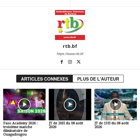
rtb.bf
https://www.rtb.bf
ARTICLES CONNEXES
PLUS DE L'AUTEUR
Faso Academy 2026 :
JT de 20H du 08 août
JT de 13H du 08 août
troisième manche
2026
2026
éliminatoire de
Ouagadougou