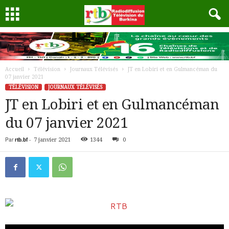
Accueil
Télévision
Journaux Télévisés
JT en Lobiri et en Gulmancéman du
07 janvier 2021
TÉLÉVISION
JOURNAUX TÉLÉVISÉS
JT en Lobiri et en Gulmancéman
du 07 janvier 2021
Par
rtb.bf
-
7 janvier 2021
1344
0