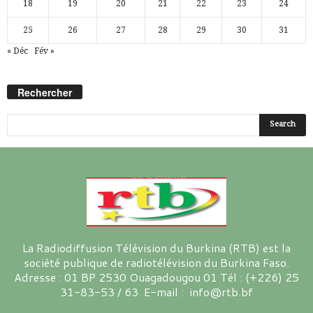
18
19
20
21
22
23
24
25
26
27
28
29
30
31
« Déc
Fév »
Rechercher
La Radiodiffusion Télévision du Burkina (RTB) est la
société publique de radiotélévision du Burkina Faso.
Adresse : 01 BP 2530 Ouagadougou 01 Tél : (+226) 25
31-83-53 / 63 E-mail : info@rtb.bf