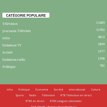
CATÉGORIE POPULAIRE
12469
Télévision
11902
Journaux Télévisés
4812
Infos
2899
Emissions TV
1677
Société
1368
Emissions radio
785
Politique
Infos
Politique
Economie
Société
International
Culture
Sports
Radio
Télévision
RTB Télévision en direct
RTB3 en direct
RTB3 Langues nationales
Télé Zénith : Prenez de la Hauteur !