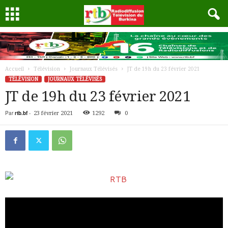
Accueil
Télévision
Journaux Télévisés
JT de 19h du 23 février 2021
TÉLÉVISION
JOURNAUX TÉLÉVISÉS
JT de 19h du 23 février 2021
Par
rtb.bf
-
23 février 2021
1292
0