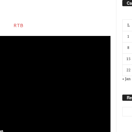
Ca
L
1
8
15
22
« Jan
Re