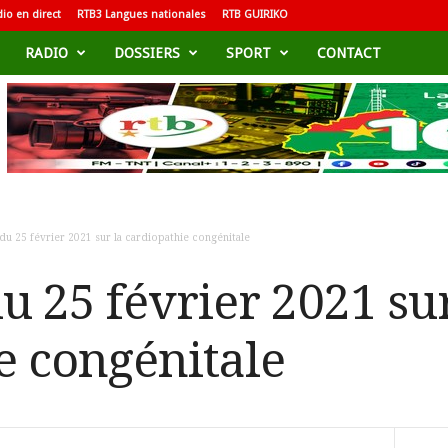
io en direct
RTB3 Langues nationales
RTB GUIRIKO
RADIO
DOSSIERS
SPORT
CONTACT
du 25 février 2021 sur la cardiopathie congénitale
u 25 février 2021 sur
e congénitale