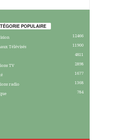
TÉGORIE POPULAIRE
12466
ision
11900
aux Télévisés
4811
2898
ions TV
1677
té
1368
ions radio
784
ique