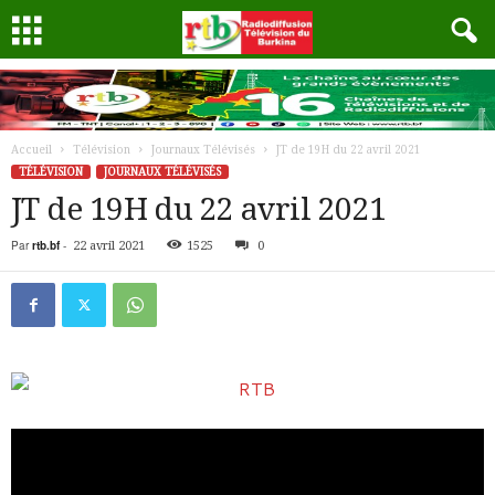
Accueil
Télévision
Journaux Télévisés
JT de 19H du 22 avril 2021
TÉLÉVISION
JOURNAUX TÉLÉVISÉS
JT de 19H du 22 avril 2021
Par
rtb.bf
-
22 avril 2021
1525
0