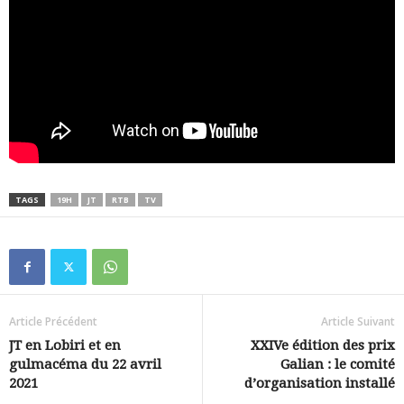
TAGS
19H
JT
RTB
TV
Article Précédent
Article Suivant
JT en Lobiri et en
XXIVe édition des prix
gulmacéma du 22 avril
Galian : le comité
2021
d’organisation installé