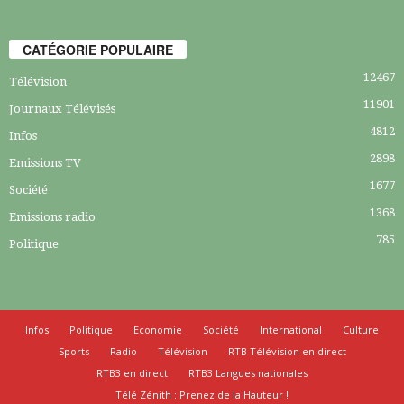
CATÉGORIE POPULAIRE
12467
Télévision
11901
Journaux Télévisés
4812
Infos
2898
Emissions TV
1677
Société
1368
Emissions radio
785
Politique
Infos
Politique
Economie
Société
International
Culture
Sports
Radio
Télévision
RTB Télévision en direct
RTB3 en direct
RTB3 Langues nationales
Télé Zénith : Prenez de la Hauteur !