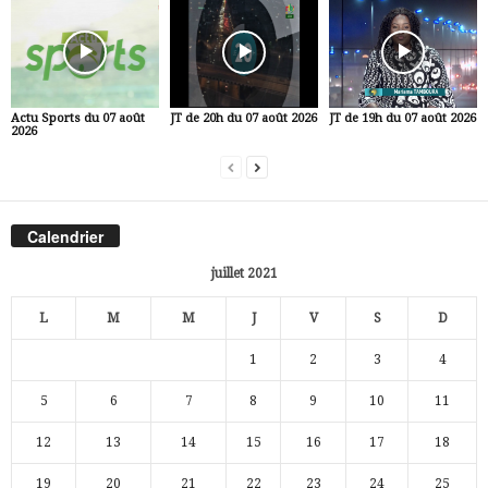
Actu Sports du 07 août
JT de 20h du 07 août 2026
JT de 19h du 07 août 2026
2026
Calendrier
juillet 2021
L
M
M
J
V
S
D
1
2
3
4
5
6
7
8
9
10
11
12
13
14
15
16
17
18
19
20
21
22
23
24
25