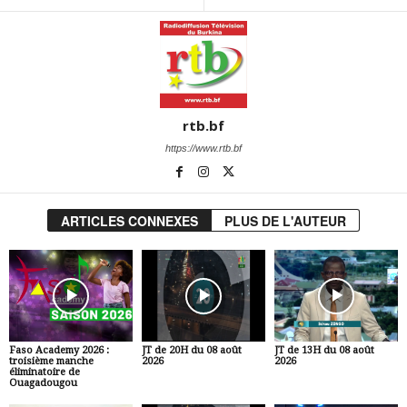
rtb.bf
https://www.rtb.bf
ARTICLES CONNEXES
PLUS DE L'AUTEUR
Faso Academy 2026 :
JT de 20H du 08 août
JT de 13H du 08 août
troisième manche
2026
2026
éliminatoire de
Ouagadougou