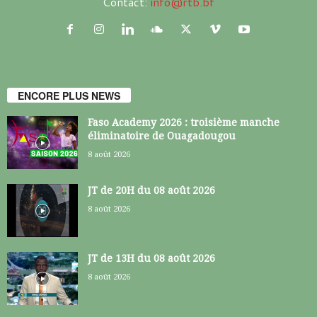
Contact:
info@rtb.bf
ENCORE PLUS NEWS
Faso Academy 2026 : troisième manche
éliminatoire de Ouagadougou
8 août 2026
JT de 20H du 08 août 2026
8 août 2026
JT de 13H du 08 août 2026
8 août 2026