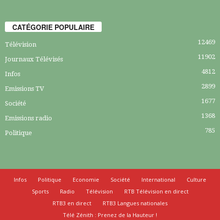
CATÉGORIE POPULAIRE
12469
Télévision
11902
Journaux Télévisés
4812
Infos
2899
Emissions TV
1677
Société
1368
Emissions radio
785
Politique
Infos
Politique
Economie
Société
International
Culture
Sports
Radio
Télévision
RTB Télévision en direct
RTB3 en direct
RTB3 Langues nationales
Télé Zénith : Prenez de la Hauteur !