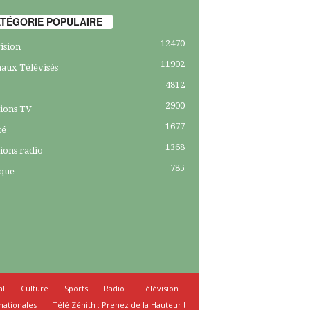
TÉGORIE POPULAIRE
12470
ision
11902
aux Télévisés
4812
2900
ions TV
1677
té
1368
ions radio
785
ique
al
Culture
Sports
Radio
Télévision
nationales
Télé Zénith : Prenez de la Hauteur !