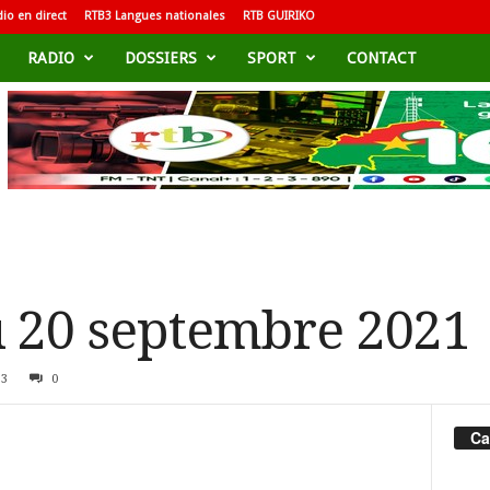
io en direct
RTB3 Langues nationales
RTB GUIRIKO
RADIO
DOSSIERS
SPORT
CONTACT
u 20 septembre 2021
33
0
Ca