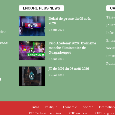
ENCORE PLUS NEWS
CA
Télév
Débat de presse du 09 août
2026
Journ
9 août 2026
kina
Infos
Emiss
resse
Faso Academy 2026 : troisième
manche éliminatoire de
Socié
Ouagadougou
Emiss
8 août 2026
Polit
JT de 20H du 08 août 2026
8 août 2026
Infos
Politique
Economie
Société
Internation
RTB Télévision en direct
RTB3 en direct
RTB3 Langues 