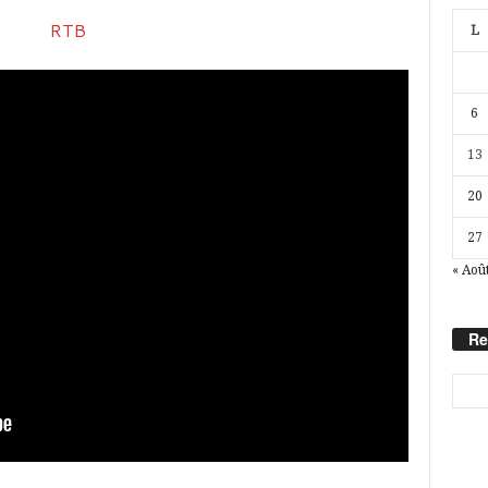
L
6
13
20
27
« Aoû
Re