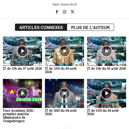
https://www.rtb.bf
ARTICLES CONNEXES
PLUS DE L'AUTEUR
JT de 13h du 07 août 2026
JT de 13H du 06 août
JT de 13h du 05 août 2026
2026
Faso Academy 2026 :
JT de 20H du 04 août
JT de 13H du 04 août
première manche
2026
2026
éliminatoire de
Ouagadougou