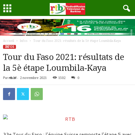
Accueil
Infos
Tour du Faso 2021: résultats de la 5è étape Loumbila-Kaya
INFOS
Tour du Faso 2021: résultats de
la 5è étape Loumbila-Kaya
Par
rtb.bf
-
2 novembre 2021
1502
0
33e Tour du Faso : l’équipe Suisse remporte l’étape 5 avec