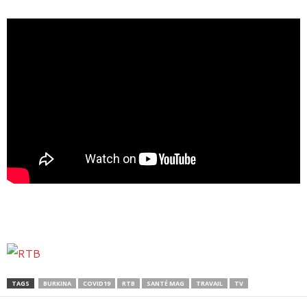
TAGS
BURKINA
COVID19
RTB
SANTÉ MAG
TRAVAIL
TV