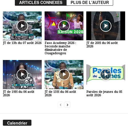
ARTICLES CONNEXES
PLUS DE L'AUTEUR
JT de 13h du 07 août 2026
Faso Academy 2026 :
JT de 20H du 06 août
Seconde manche
2026
éliminatoire de
Ouagadougou
JT de 19H du 06 août
JT de 13H du 06 août
Paroles de jeunes du 05
2026
2026
août 2026
Calendrier