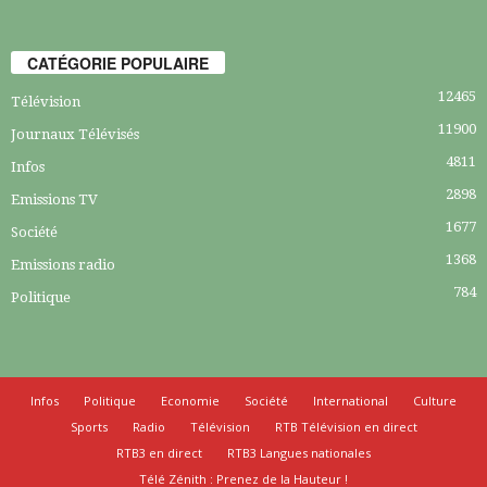
CATÉGORIE POPULAIRE
12465
Télévision
11900
Journaux Télévisés
4811
Infos
2898
Emissions TV
1677
Société
1368
Emissions radio
784
Politique
Infos
Politique
Economie
Société
International
Culture
Sports
Radio
Télévision
RTB Télévision en direct
RTB3 en direct
RTB3 Langues nationales
Télé Zénith : Prenez de la Hauteur !