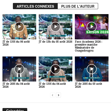
ARTICLES CONNEXES
PLUS DE L'AUTEUR
JT de 13H du 06 août
JT de 13h du 05 août 2026
Faso Academy 2026 :
2026
première manche
éliminatoire de
Ouagadougou
JT de 20H du 04 août
JT de 13H du 04 août
JT de 20H du 03 août
2026
2026
2026
Calendrier