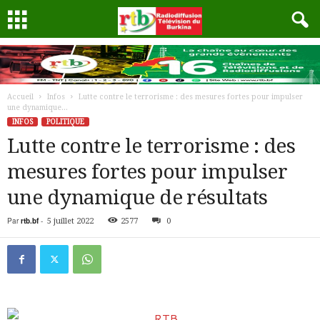
Accueil
Infos
Lutte contre le terrorisme : des mesures fortes pour impulser
une dynamique...
INFOS
POLITIQUE
Lutte contre le terrorisme : des
mesures fortes pour impulser
une dynamique de résultats
Par
rtb.bf
-
5 juillet 2022
2577
0