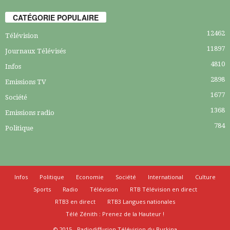
CATÉGORIE POPULAIRE
12462
Télévision
11897
Journaux Télévisés
4810
Infos
2898
Emissions TV
1677
Société
1368
Emissions radio
784
Politique
Infos
Politique
Economie
Société
International
Culture
Sports
Radio
Télévision
RTB Télévision en direct
RTB3 en direct
RTB3 Langues nationales
Télé Zénith : Prenez de la Hauteur !
© 2015 - Radiodiffusion Télévision du Burkina