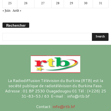
25
26
27
28
29
30
31
« Juin
Août »
Rechercher
La Radiodiffusion Télévision du Burkina (RTB) est la
société publique de radiotélévision du Burkina Faso.
Adresse : 01 BP 2530 Ouagadougou 01 Tél : (+226) 25
31-83-53 / 63 E-mail : info@rtb.bf
Contact:
info@rtb.bf