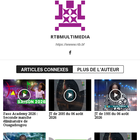
RTBMULTIMEDIA
https://wwww.rtb.bf
ARTICLES CONNEXES
PLUS DE L'AUTEUR
Faso Academy 2026 :
JT de 20H du 06 août
JT de 19H du 06 août
Seconde manche
2026
2026
éliminatoire de
Ouagadougou