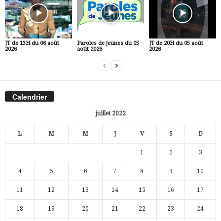
JT de 13H du 06 août
Paroles de jeunes du 05
JT de 20H du 05 août
2026
août 2026
2026
Calendrier
juillet 2022
L
M
M
J
V
S
D
1
2
3
4
5
6
7
8
9
10
11
12
13
14
15
16
17
18
19
20
21
22
23
24