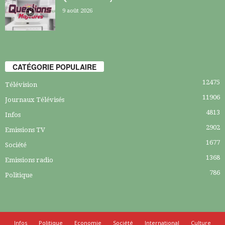
9 août 2026
CATÉGORIE POPULAIRE
12475
Télévision
11906
Journaux Télévisés
4813
Infos
2902
Emissions TV
1677
Société
1368
Emissions radio
786
Politique
Infos
Politique
Economie
Société
International
Culture