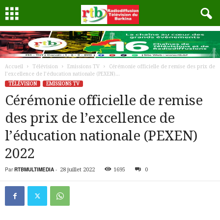
Accueil
Télévision
Emissions TV
Cérémonie officielle de remise des prix de
l’excellence de l’éducation nationale (PEXEN)...
TÉLÉVISION
EMISSIONS TV
Cérémonie officielle de remise
des prix de l’excellence de
l’éducation nationale (PEXEN)
2022
Par
RTBMULTIMEDIA
-
28 juillet 2022
1695
0