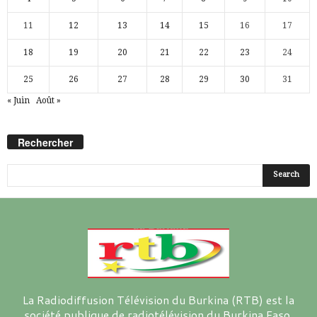
11
12
13
14
15
16
17
18
19
20
21
22
23
24
25
26
27
28
29
30
31
« Juin
Août »
Rechercher
La Radiodiffusion Télévision du Burkina (RTB) est la
société publique de radiotélévision du Burkina Faso.