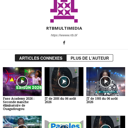
RTBMULTIMEDIA
https://wwww.rtb.bf
ARTICLES CONNEXES
PLUS DE L'AUTEUR
Faso Academy 2026 :
JT de 20H du 06 août
JT de 19H du 06 août
Seconde manche
2026
2026
éliminatoire de
Ouagadougou