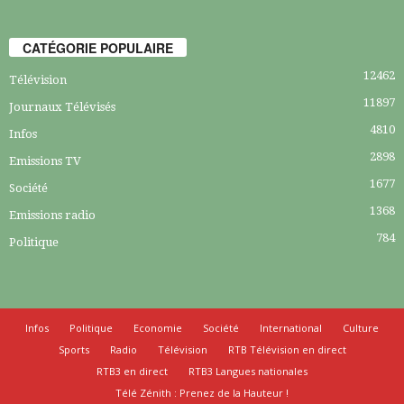
CATÉGORIE POPULAIRE
12462
Télévision
11897
Journaux Télévisés
4810
Infos
2898
Emissions TV
1677
Société
1368
Emissions radio
784
Politique
Infos
Politique
Economie
Société
International
Culture
Sports
Radio
Télévision
RTB Télévision en direct
RTB3 en direct
RTB3 Langues nationales
Télé Zénith : Prenez de la Hauteur !