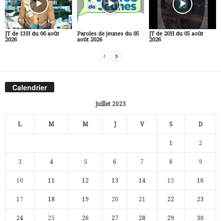
JT de 13H du 06 août
Paroles de jeunes du 05
JT de 20H du 05 août
2026
août 2026
2026
Calendrier
juillet 2023
L
M
M
J
V
S
D
1
2
3
4
5
6
7
8
9
10
11
12
13
14
15
16
17
18
19
20
21
22
23
24
25
26
27
28
29
30