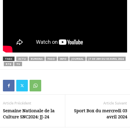
TAGS
ACTU
BURKINA
FASO
INFO
JOURNAL
JT DE 20H DU 03 AVRIL 2024
RTB
TV
Article Précédent
Article Suivant
Semaine Nationale de la
Sport Box du mercredi 03
Culture SNC2024: JJ-24
avril 2024