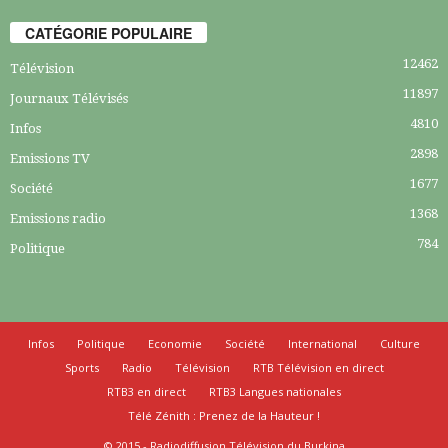
CATÉGORIE POPULAIRE
12462
Télévision
11897
Journaux Télévisés
4810
Infos
2898
Emissions TV
1677
Société
1368
Emissions radio
784
Politique
Infos
Politique
Economie
Société
International
Culture
Sports
Radio
Télévision
RTB Télévision en direct
RTB3 en direct
RTB3 Langues nationales
Télé Zénith : Prenez de la Hauteur !
© 2015 - Radiodiffusion Télévision du Burkina