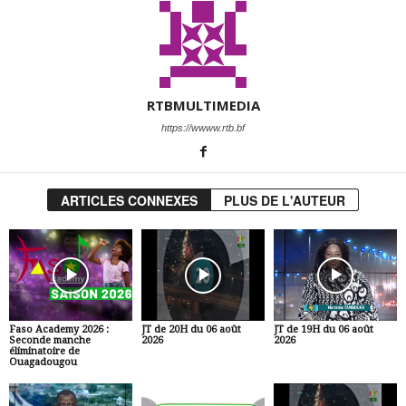
RTBMULTIMEDIA
https://wwww.rtb.bf
ARTICLES CONNEXES
PLUS DE L'AUTEUR
Faso Academy 2026 :
JT de 20H du 06 août
JT de 19H du 06 août
Seconde manche
2026
2026
éliminatoire de
Ouagadougou