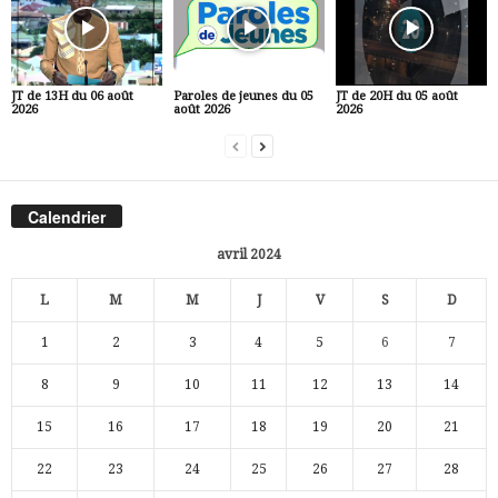
JT de 13H du 06 août
Paroles de jeunes du 05
JT de 20H du 05 août
2026
août 2026
2026
Calendrier
avril 2024
L
M
M
J
V
S
D
1
2
3
4
5
6
7
8
9
10
11
12
13
14
15
16
17
18
19
20
21
22
23
24
25
26
27
28