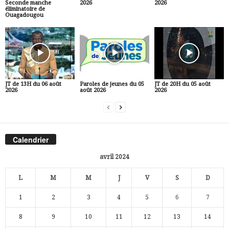
Seconde manche
2026
2026
éliminatoire de
Ouagadougou
JT de 13H du 06 août
Paroles de jeunes du 05
JT de 20H du 05 août
2026
août 2026
2026
Calendrier
avril 2024
L
M
M
J
V
S
D
1
2
3
4
5
6
7
8
9
10
11
12
13
14