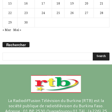
15
16
17
18
19
20
21
22
23
24
25
26
27
28
29
30
« Mar
Mai »
Rechercher
La Radiodiffusion Télévision du Burkina (RTB) est la
société publique de radiotélévision du Burkina Faso.
Adresse : 01 BP 2530 Ouagadougou 01 Tél : (+226) 25