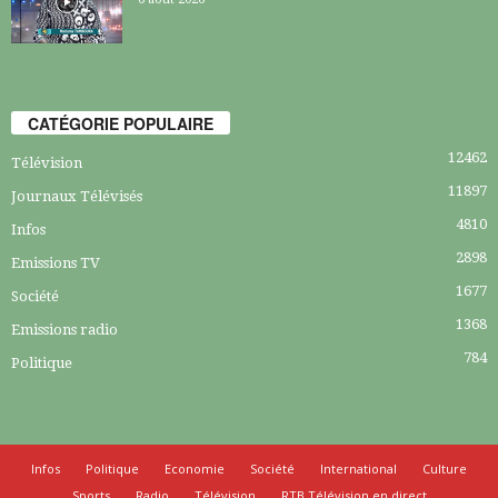
CATÉGORIE POPULAIRE
12462
Télévision
11897
Journaux Télévisés
4810
Infos
2898
Emissions TV
1677
Société
1368
Emissions radio
784
Politique
Infos
Politique
Economie
Société
International
Culture
Sports
Radio
Télévision
RTB Télévision en direct