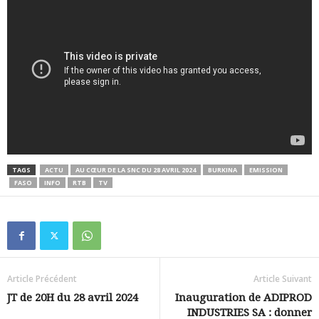
TAGS
ACTU
AU CŒUR DE LA SNC DU 28 AVRIL 2024
BURKINA
EMISSION
FASO
INFO
RTB
TV
Article Précédent
Article Suivant
JT de 20H du 28 avril 2024
Inauguration de ADIPROD
INDUSTRIES SA : donner