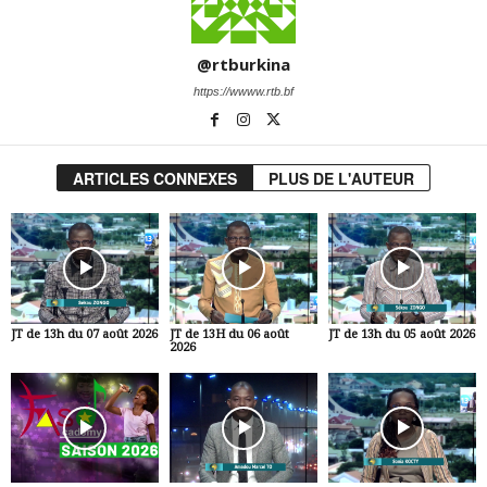
@rtburkina
https://wwww.rtb.bf
ARTICLES CONNEXES
PLUS DE L'AUTEUR
JT de 13h du 07 août 2026
JT de 13H du 06 août
JT de 13h du 05 août 2026
2026