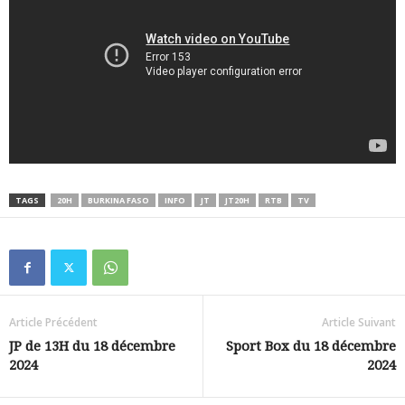
TAGS
20H
BURKINA FASO
INFO
JT
JT20H
RTB
TV
Article Précédent
Article Suivant
JP de 13H du 18 décembre
Sport Box du 18 décembre
2024
2024