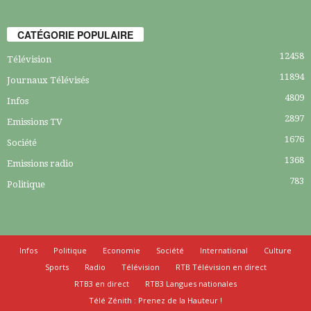
CATÉGORIE POPULAIRE
12458
Télévision
11894
Journaux Télévisés
4809
Infos
2897
Emissions TV
1676
Société
1368
Emissions radio
783
Politique
Infos
Politique
Economie
Société
International
Culture
Sports
Radio
Télévision
RTB Télévision en direct
RTB3 en direct
RTB3 Langues nationales
Télé Zénith : Prenez de la Hauteur !