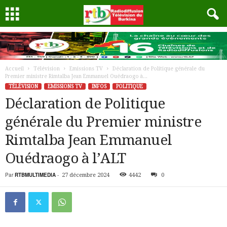
Accueil
Télévision
Emissions TV
Déclaration de Politique générale du
Premier ministre Rimtalba Jean Emmanuel Ouédraogo à...
TÉLÉVISION
EMISSIONS TV
INFOS
POLITIQUE
Déclaration de Politique
générale du Premier ministre
Rimtalba Jean Emmanuel
Ouédraogo à l’ALT
Par
RTBMULTIMEDIA
-
27 décembre 2024
4442
0