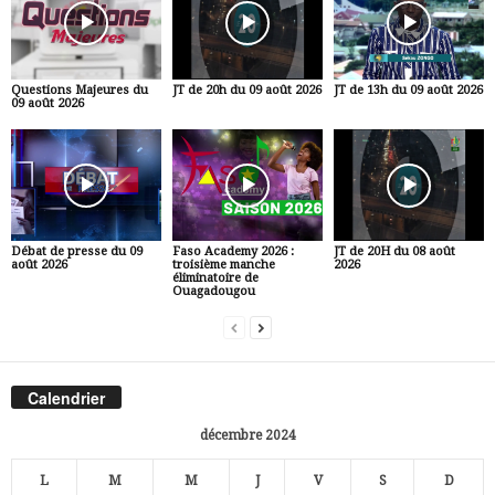
Questions Majeures du
JT de 20h du 09 août 2026
JT de 13h du 09 août 2026
09 août 2026
Débat de presse du 09
Faso Academy 2026 :
JT de 20H du 08 août
août 2026
troisième manche
2026
éliminatoire de
Ouagadougou
Calendrier
décembre 2024
L
M
M
J
V
S
D