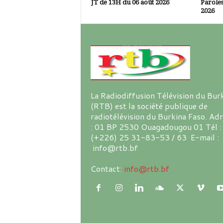
JT de 13H du 06 août 2026
Paroles
2026
La Radiodiffusion Télévision du Bur
(RTB) est la société publique de
radiotélévision du Burkina Faso. Ad
: 01 BP 2530 Ouagadougou 01 Tél :
(+226) 25 31-83-53 / 63 E-mail :
info@rtb.bf
Contact:
info@rtb.bf