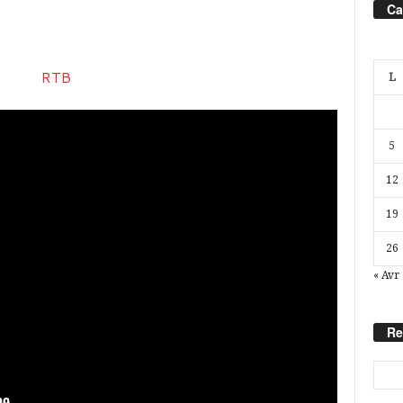
Ca
L
5
12
19
26
« Avr
Re