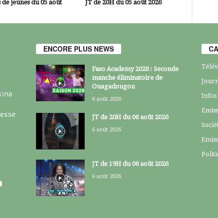
 de jeunes du 05 août
JT de 20H du 05 août 2026
ENCORE PLUS NEWS
CA
Télév
Faso Academy 2026 : Seconde
manche éliminatoire de
Journ
Ouagadougou
kina
Infos
6 août 2026
Emiss
resse
JT de 20H du 06 août 2026
Socié
6 août 2026
Emiss
Polit
JT de 19H du 06 août 2026
6 août 2026