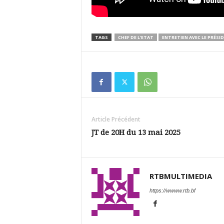
TAGS
CHEF DE L'ETAT
ENTRETIEN AVEC LE PRÉSI
Article Précédent
JT de 20H du 13 mai 2025
RTBMULTIMEDIA
https://wwww.rtb.bf