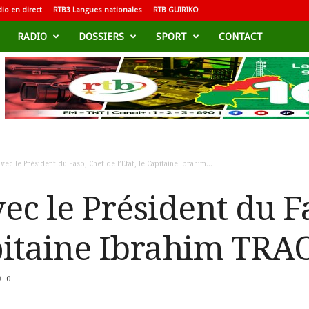
io en direct
RTB3 Langues nationales
RTB GUIRIKO
RADIO
DOSSIERS
SPORT
CONTACT
vec le Président du Faso, Chef de l’Etat, le Capitaine Ibrahim...
ec le Président du F
Capitaine Ibrahim TR
0